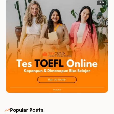
AD
trending_up
Popular Posts