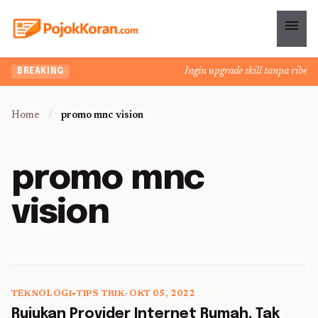
menu
Ingin upgrade skill tanpa ribet? 
BREAKING
Home
/
promo mnc vision
promo mnc
vision
TEKNOLOGI
•
TIPS TRIK
•
OKT 05, 2022
5 min read
Rujukan Provider Internet Rumah, Tak