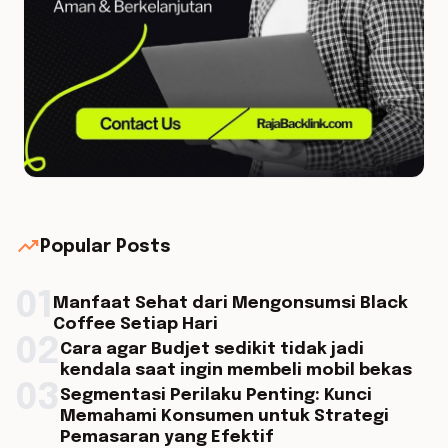
trending_up
Popular Posts
01
Manfaat Sehat dari Mengonsumsi Black
Coffee Setiap Hari
02
Cara agar Budjet sedikit tidak jadi
kendala saat ingin membeli mobil bekas
03
Segmentasi Perilaku Penting: Kunci
Memahami Konsumen untuk Strategi
Pemasaran yang Efektif