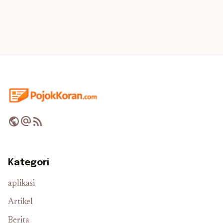
public
alternate_email
rss_feed
Kategori
aplikasi
Artikel
Berita