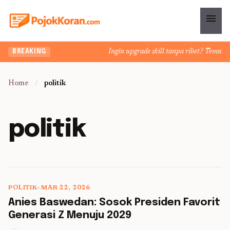
menu
Ingin upgrade skill tanpa ribet? Temukan k
BREAKING
Home
/
politik
politik
POLITIK
•
MAR 22, 2026
5 min read
Anies Baswedan: Sosok Presiden Favorit
Generasi Z Menuju 2029