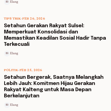
Elang
El
TIPS TRIK
•
FEB 26, 2026
5 min read
Setahun Gerakan Rakyat Sulsel:
Memperkuat Konsolidasi dan
Memastikan Keadilan Sosial Hadir Tanpa
Terkecuali
Elang
El
POLITIK
•
FEB 25, 2026
5 min read
Setahun Bergerak, Saatnya Melangkah
Lebih Jauh: Komitmen Hijau Gerakan
Rakyat Kalteng untuk Masa Depan
Berkelanjutan
Elang
El