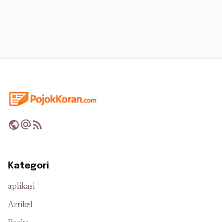
public
alternate_email
rss_feed
Kategori
aplikasi
Artikel