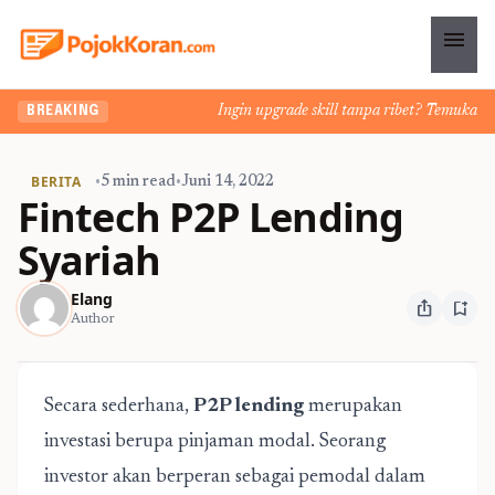
menu
Ingin upgrade skill tanpa ribet? Temukan kela
BREAKING
BERITA
•
5 min read
•
Juni 14, 2022
Fintech P2P Lending
Syariah
Elang
ios_share
bookmark_add
Author
Secara sederhana,
P2P
lending
merupakan
investasi berupa pinjaman modal. Seorang
investor akan berperan sebagai pemodal dalam