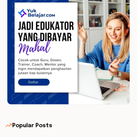
trending_up
Popular Posts