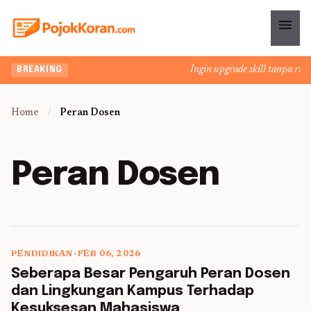
menu
Ingin upgrade skill tanpa ribet
BREAKING
Home
/
Peran Dosen
Peran Dosen
PENDIDIKAN
•
FEB 06, 2026
5 min read
Seberapa Besar Pengaruh Peran Dosen
dan Lingkungan Kampus Terhadap
Kesuksesan Mahasiswa