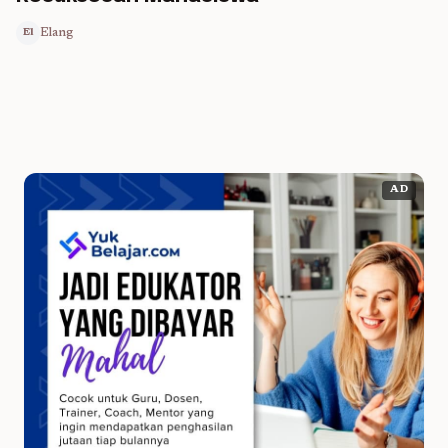
Elang
El
AD