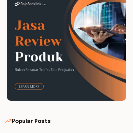
trending_up
Popular Posts