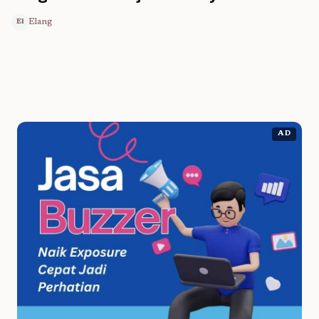
Elang
El
AD