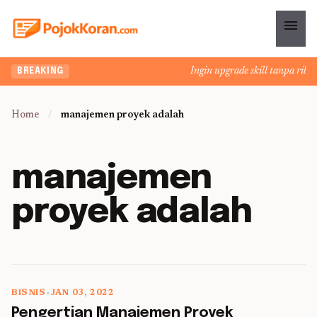
menu
Ingin upgrade skill tanpa ribet
BREAKING
Home
/
manajemen proyek adalah
manajemen
proyek adalah
BISNIS
•
JAN 03, 2022
5 min read
Pengertian Manajemen Proyek