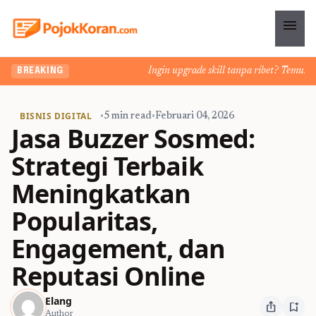
menu
Ingin upgrade skill tanpa ribet? Temukan kel
BREAKING
BISNIS DIGITAL
•
5 min read
•
Februari 04, 2026
Jasa Buzzer Sosmed:
Strategi Terbaik
Meningkatkan
Popularitas,
Engagement, dan
Reputasi Online
Elang
ios_share
bookmark_add
Author