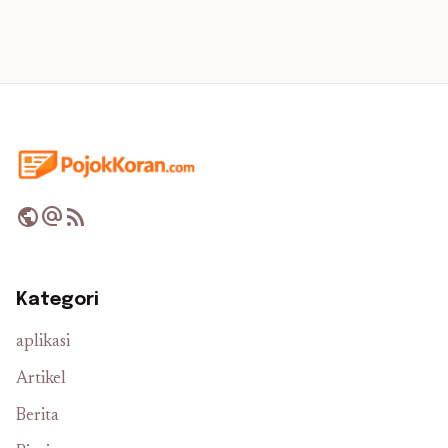
public
alternate_email
rss_feed
Kategori
aplikasi
Artikel
Berita