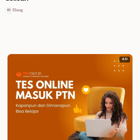
Elang
El
AD