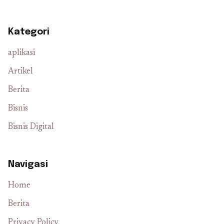
Kategori
aplikasi
Artikel
Berita
Bisnis
Bisnis Digital
Navigasi
Home
Berita
Privacy Policy