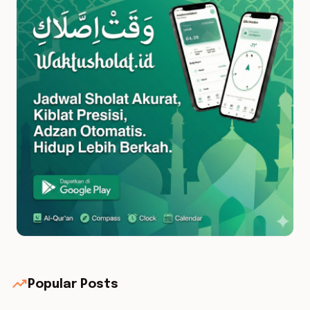
trending_up
Popular Posts