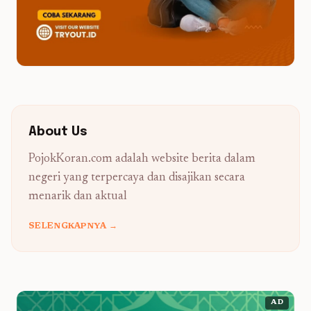
About Us
PojokKoran.com adalah website berita dalam
negeri yang terpercaya dan disajikan secara
menarik dan aktual
SELENGKAPNYA →
AD