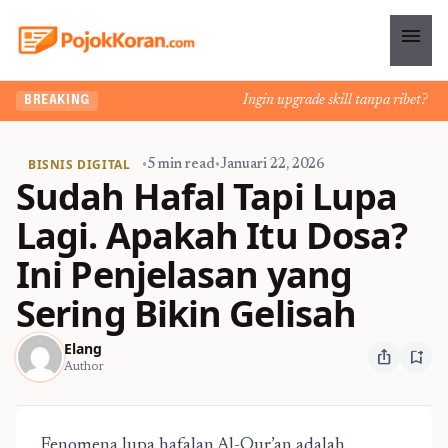
menu
Ingin upgrade skill tanpa ribet? Temu
BREAKING
BISNIS DIGITAL
•
5 min read
•
Januari 22, 2026
Sudah Hafal Tapi Lupa
Lagi. Apakah Itu Dosa?
Ini Penjelasan yang
Sering Bikin Gelisah
Elang
ios_share
bookmark_add
Author
Fenomena lupa hafalan Al-Qur’an adalah