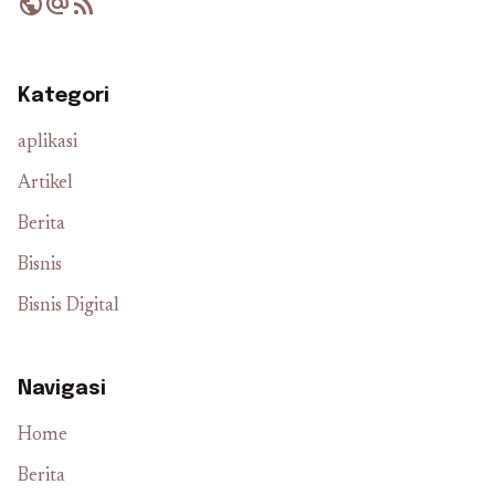
public
alternate_email
rss_feed
Kategori
aplikasi
Artikel
Berita
Bisnis
Bisnis Digital
Navigasi
Home
Berita