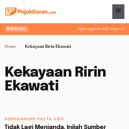
menu
Ingin upgrade skill tanpa ribet?
BREAKING
Home
/
Kekayaan Ririn Ekawati
Kekayaan Ririn
Ekawati
BERITA
•
BISNIS
•
OKT 16, 2022
5 min read
Tidak Lagi Menjanda, Inilah Sumber