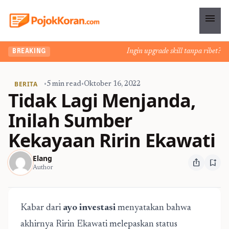
menu
Ingin upgrade skill tanpa ribet? Tem
BREAKING
BERITA
•
5 min read
•
Oktober 16, 2022
Tidak Lagi Menjanda,
Inilah Sumber
Kekayaan Ririn Ekawati
Elang
ios_share
bookmark_add
Author
Kabar dari
ayo investasi
menyatakan bahwa
akhirnya Ririn Ekawati melepaskan status