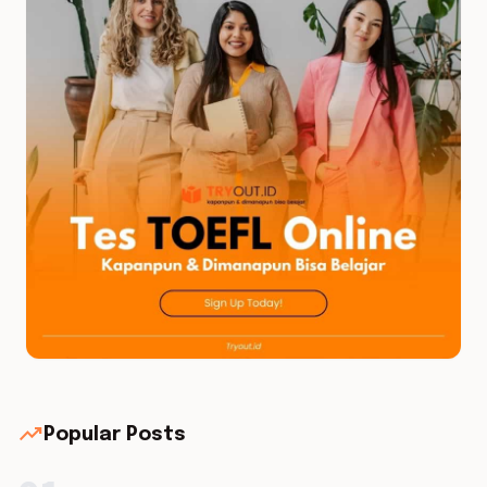
trending_up
Popular Posts