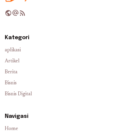
public
alternate_email
rss_feed
Kategori
aplikasi
Artikel
Berita
Bisnis
Bisnis Digital
Navigasi
Home