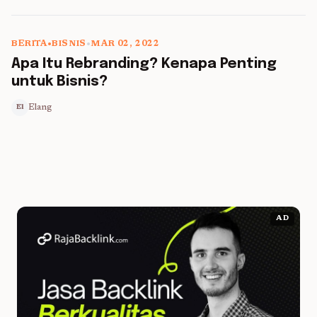
BERITA
•
BISNIS
•
MAR 02, 2022
5 min read
Apa Itu Rebranding? Kenapa Penting
untuk Bisnis?
Elang
El
AD