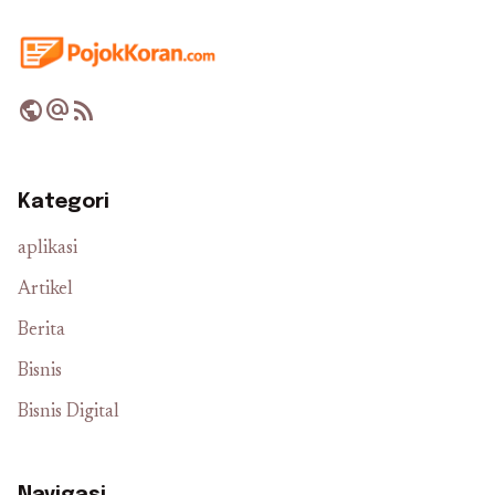
public
alternate_email
rss_feed
Kategori
aplikasi
Artikel
Berita
Bisnis
Bisnis Digital
Navigasi