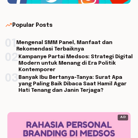
trending_up
Popular Posts
01
Mengenal SMM Panel, Manfaat dan
Rekomendasi Terbaiknya
02
Kampanye Partai Medsos: Strategi Digital
Modern untuk Menang di Era Politik
Kontemporer
03
Banyak Ibu Bertanya-Tanya: Surat Apa
yang Paling Baik Dibaca Saat Hamil Agar
Hati Tenang dan Janin Terjaga?
AD