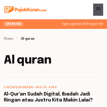
menu
Ingin upgrade skill tanpa ribet? 
BREAKING
Home
/
Al quran
Al quran
UNCATEGORIZED
•
JAN 10, 2026
5 min read
Al-Qur’an Sudah Digital, Ibadah Jadi
Ringan atau Justru Kita Makin Lalai?