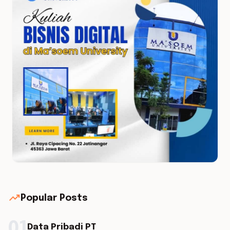
trending_up
Popular Posts
01
Data Pribadi PT