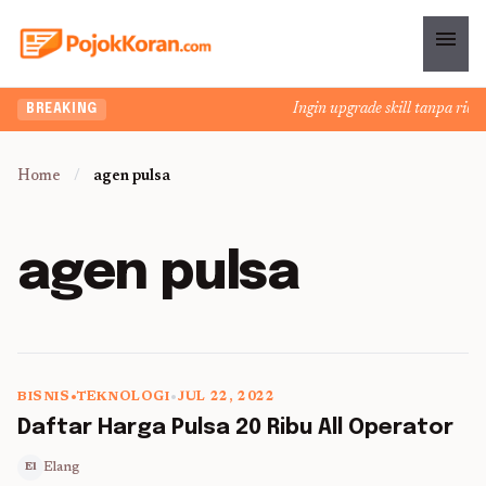
menu
Ingin upgrade skill tanpa ribet
BREAKING
Home
/
agen pulsa
agen pulsa
BISNIS
•
TEKNOLOGI
•
JUL 22, 2022
5 min read
Daftar Harga Pulsa 20 Ribu All Operator
Elang
El