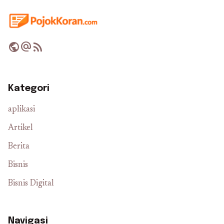
public
alternate_email
rss_feed
Kategori
aplikasi
Artikel
Berita
Bisnis
Bisnis Digital
Navigasi