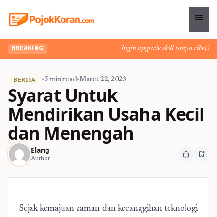
menu
Ingin upgrade skill tanpa ribet? Te
BREAKING
BERITA
•
5 min read
•
Maret 22, 2023
Syarat Untuk
Mendirikan Usaha Kecil
dan Menengah
Elang
ios_share
bookmark_add
Author
Sejak kemajuan zaman dan kecanggihan teknologi