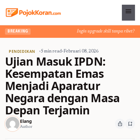
menu
Ingin upgrade skill tanpa ribet? Temu
BREAKING
PENDIDIKAN
•
5 min read
•
Februari 08, 2026
Ujian Masuk IPDN:
Kesempatan Emas
Menjadi Aparatur
Negara dengan Masa
Depan Terjamin
Elang
ios_share
bookmark_add
Author