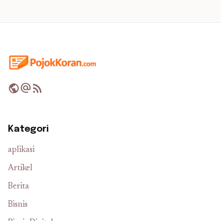
public
alternate_email
rss_feed
Kategori
aplikasi
Artikel
Berita
Bisnis