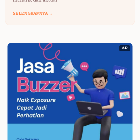
menarik dan aktual
SELENGKAPNYA →
AD