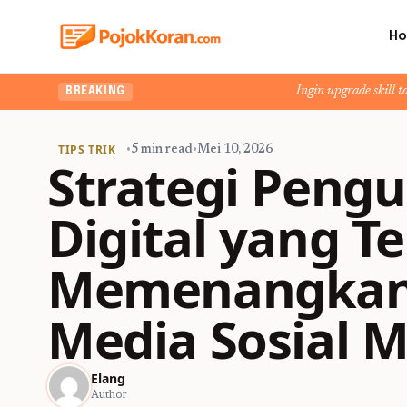
H
Ingin upgrade skill tanpa ribet? Temuk
BREAKING
TIPS TRIK
•
5 min read
•
Mei 10, 2026
Strategi Pengu
Digital yang T
Memenangkan O
Media Sosial 
Elang
Author