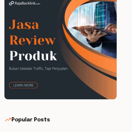
trending_up
Popular Posts