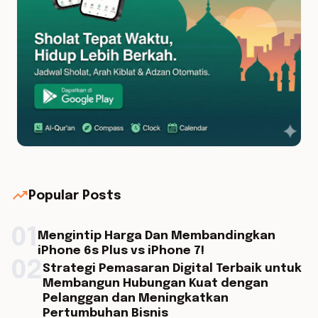
trending_up
Popular Posts
01
Mengintip Harga Dan Membandingkan
iPhone 6s Plus vs iPhone 7!
02
Strategi Pemasaran Digital Terbaik untuk
Membangun Hubungan Kuat dengan
Pelanggan dan Meningkatkan
Pertumbuhan Bisnis