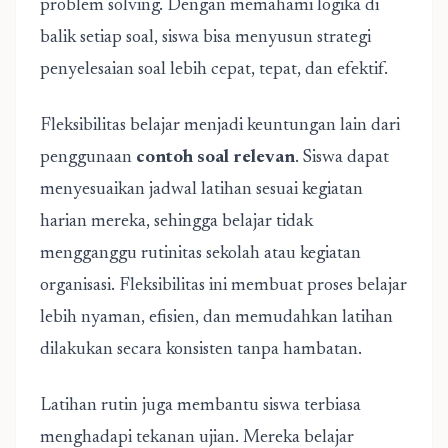
problem solving. Dengan memahami logika di
balik setiap soal, siswa bisa menyusun strategi
penyelesaian soal lebih cepat, tepat, dan efektif.
Fleksibilitas belajar menjadi keuntungan lain dari
penggunaan
contoh soal relevan
. Siswa dapat
menyesuaikan jadwal latihan sesuai kegiatan
harian mereka, sehingga belajar tidak
mengganggu rutinitas sekolah atau kegiatan
organisasi. Fleksibilitas ini membuat proses belajar
lebih nyaman, efisien, dan memudahkan latihan
dilakukan secara konsisten tanpa hambatan.
Latihan rutin juga membantu siswa terbiasa
menghadapi tekanan ujian. Mereka belajar