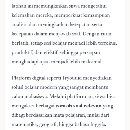
latihan ini memungkinkan siswa mengetahui
kelemahan mereka, memperkuat kemampuan
analisis, dan meningkatkan ketepatan serta
kecepatan dalam menjawab soal. Dengan rutin
berlatih, setiap sesi belajar menjadi lebih terfokus,
produktif, dan efektif, sehingga persiapan
menghadapi ujian menjadi lebih maksimal.
Platform digital seperti Tryout.id menyediakan
solusi belajar modern yang sangat membantu
calon mahasiswa. Melalui platform ini, siswa bisa
mengakses berbagai
contoh soal relevan
yang
dibagi berdasarkan mata pelajaran, mulai dari
matematika, geografi, hingga bahasa Inggris.