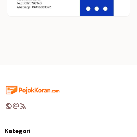
public
alternate_email
rss_feed
Kategori