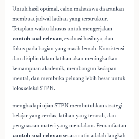
Untuk hasil optimal, calon mahasiswa disarankan
membuat jadwal latihan yang terstruktur.
Tetapkan waktu khusus untuk mengerjakan
contoh soal relevan
, evaluasi hasilnya, dan
fokus pada bagian yang masih lemah. Konsistensi
dan disiplin dalam latihan akan meningkatkan
kemampuan akademik, membangun kesiapan
mental, dan membuka peluang lebih besar untuk
lolos seleksi STPN.
menghadapi ujian STPN membutuhkan strategi
belajar yang cerdas, latihan yang terarah, dan
penguasaan materi yang mendalam. Pemanfaatan
contoh soal relevan
secara rutin adalah langkah