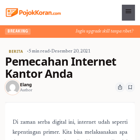
menu
Ingin upgrade skill tanpa ribet? Temuk
BREAKING
BERITA
•
5 min read
•
Desember 20, 2021
Pemecahan Internet
Kantor Anda
Elang
ios_share
bookmark_add
Author
Di zaman serba digital ini, internet udah seperti
kepentingan primer. Kita bisa melaksanakan apa