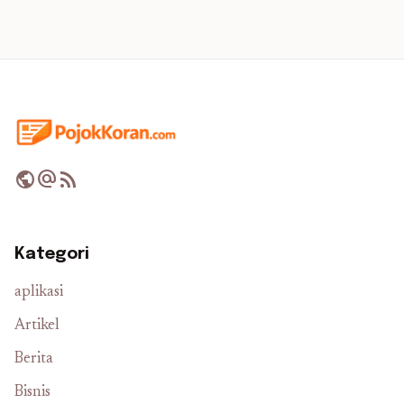
public
alternate_email
rss_feed
Kategori
aplikasi
Artikel
Berita
Bisnis