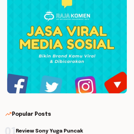
trending_up
Popular Posts
01
Review Sony Yuga Puncak