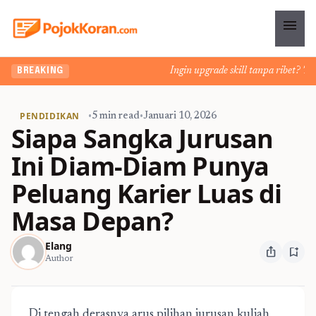
menu
Ingin upgrade skill tanpa ribet? Temuk
BREAKING
PENDIDIKAN
•
5 min read
•
Januari 10, 2026
Siapa Sangka Jurusan
Ini Diam-Diam Punya
Peluang Karier Luas di
Masa Depan?
Elang
ios_share
bookmark_add
Author
Di tengah derasnya arus pilihan jurusan kuliah