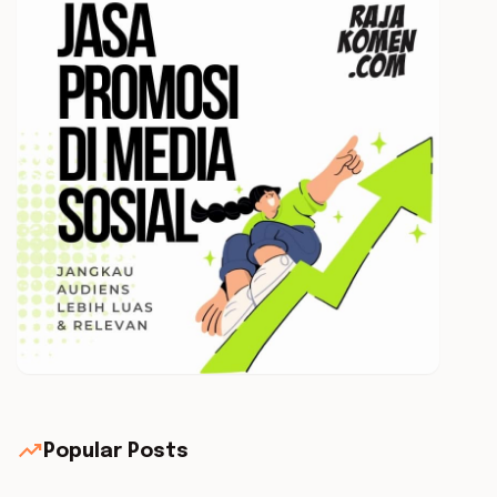
trending_up
Popular Posts