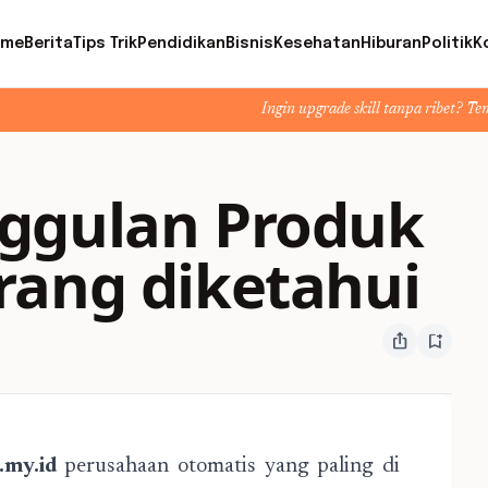
ome
Berita
Tips Trik
Pendidikan
Bisnis
Kesehatan
Hiburan
Politik
K
Ingin upgrade skill tanpa ribet? Temukan kelas 
ggulan Produk
rang diketahui
ios_share
bookmark_add
.my.id
perusahaan otomatis yang paling di