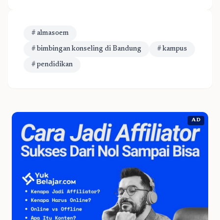
# almasoem
# bimbingan konseling di Bandung
# kampus
# pendidikan
AD