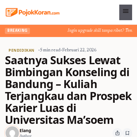
menu
Ingin upgrade skill tanpa ribet? Temukan 
BREAKING
PENDIDIKAN
•
5 min read
•
Februari 22, 2026
Saatnya Sukses Lewat
Bimbingan Konseling di
Bandung – Kuliah
Terjangkau dan Prospek
Karier Luas di
Universitas Ma’soem
Elang
ios_share
bookmark_add
Author