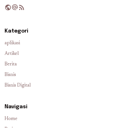
public
alternate_email
rss_feed
Kategori
aplikasi
Artikel
Berita
Bisnis
Bisnis Digital
Navigasi
Home