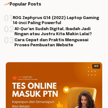
trending_up
Popular Posts
01
ROG Zephyrus G14 (2022) Laptop Gaming
14-inci Paling Powerful
02
Al-Qur’an Sudah Digital, Ibadah Jadi
Ringan atau Justru Kita Makin Lalai?
03
Cara Cepat dan Praktis Menguasai
Proses Pembuatan Website
AD