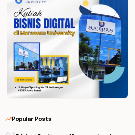
trending_up
Popular Posts