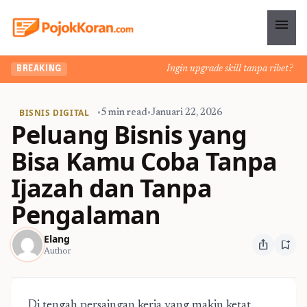
menu
Ingin upgrade skill tanpa ribet? Temu
BREAKING
BISNIS DIGITAL
•
5 min read
•
Januari 22, 2026
Peluang Bisnis yang
Bisa Kamu Coba Tanpa
Ijazah dan Tanpa
Pengalaman
Elang
ios_share
bookmark_add
Author
Di tengah persaingan kerja yang makin ketat,