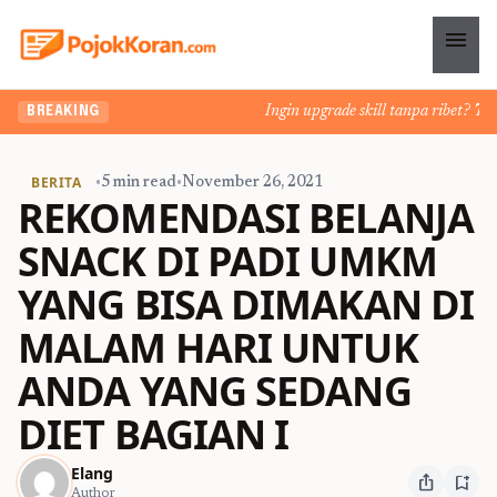
menu
Ingin upgrade skill tanpa ribet? Temuk
BREAKING
BERITA
•
5 min read
•
November 26, 2021
REKOMENDASI BELANJA
SNACK DI PADI UMKM
YANG BISA DIMAKAN DI
MALAM HARI UNTUK
ANDA YANG SEDANG
DIET BAGIAN I
Elang
ios_share
bookmark_add
Author