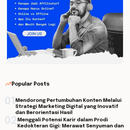
trending_up
Popular Posts
01
Mendorong Pertumbuhan Konten Melalui
Strategi Marketing Digital yang Inovatif
dan Berorientasi Hasil
02
Menggali Potensi Karir dalam Prodi
Kedokteran Gigi: Merawat Senyuman dan