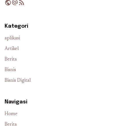
public
alternate_email
rss_feed
Kategori
aplikasi
Artikel
Berita
Bisnis
Bisnis Digital
Navigasi
Home
Berita