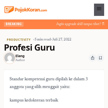
menu
Ingin upgrade skill tanpa ribet? Temuka
BREAKING
PRODUCTIVITY
•
5 min read
•
Juli 27, 2022
Profesi Guru
Elang
ios_share
bookmark_add
Author
Standar kompetensi guru dipilah ke dalam 3
anggota yang silih menggait yaitu:
kampus kedokteran terbaik