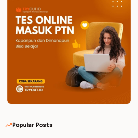
trending_up
Popular Posts