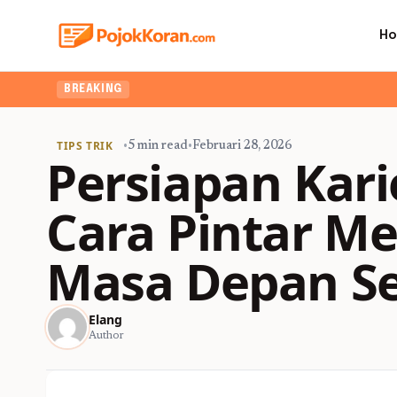
H
BREAKING
TIPS TRIK
•
5 min read
•
Februari 28, 2026
Persiapan Kar
Cara Pintar 
Masa Depan Se
Elang
Author