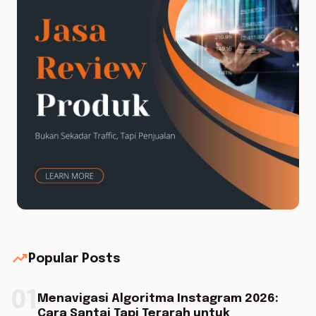
trending_up
Popular Posts
01
Menavigasi Algoritma Instagram 2026:
Cara Santai Tapi Terarah untuk