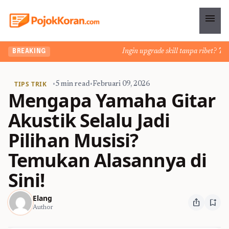
menu
Ingin upgrade skill tanpa ribet? Temuk
BREAKING
TIPS TRIK
•
5 min read
•
Februari 09, 2026
Mengapa Yamaha Gitar
Akustik Selalu Jadi
Pilihan Musisi?
Temukan Alasannya di
Sini!
Elang
ios_share
bookmark_add
Author