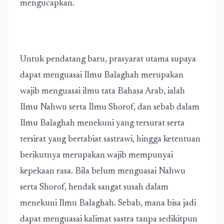
mengucapkan.
Untuk pendatang baru, prasyarat utama supaya
dapat menguasai Ilmu Balaghah merupakan
wajib menguasai ilmu tata Bahasa Arab, ialah
Ilmu Nahwu serta Ilmu Shorof, dan sebab dalam
Ilmu Balaghah menekuni yang tersurat serta
tersirat yang bertabiat sastrawi, hingga ketentuan
berikutnya merupakan wajib mempunyai
kepekaan rasa. Bila belum menguasai Nahwu
serta Shorof, hendak sangat susah dalam
menekuni Ilmu Balaghah. Sebab, mana bisa jadi
dapat menguasai kalimat sastra tanpa sedikitpun