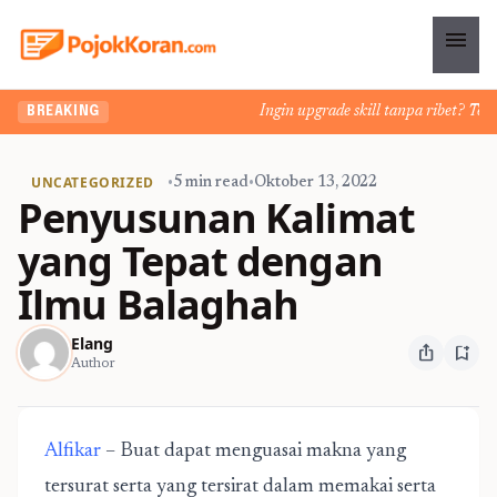
menu
Ingin upgrade skill tanpa ribet? Temuka
BREAKING
UNCATEGORIZED
•
5 min read
•
Oktober 13, 2022
Penyusunan Kalimat
yang Tepat dengan
Ilmu Balaghah
Elang
ios_share
bookmark_add
Author
Alfikar
– Buat dapat menguasai makna yang
tersurat serta yang tersirat dalam memakai serta