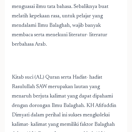
menguasai ilmu tata bahasa. Sebaliknya buat
melatih kepekaan rasa, untuk pelajar yang
mendalami Ilmu Balaghah, wajib banyak
membaca serta menekuni literatur- literatur
berbahasa Arab.
Kitab suci (AL) Quran serta Hadist- hadist
Rasulullah SAW merupakan lautan yang
menaruh berjuta kalimat yang dapat dipahami
dengan dorongan Ilmu Balaghah. KH Afifuddin
Dimyati dalam perihal ini sukses mengkoleksi
kalimat- kalimat yang memiliki faktor Balaghah