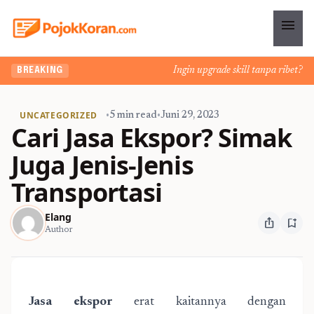
menu
Ingin upgrade skill tanpa ribet? Tem
BREAKING
UNCATEGORIZED
•
5 min read
•
Juni 29, 2023
Cari Jasa Ekspor? Simak
Juga Jenis-Jenis
Transportasi
Elang
ios_share
bookmark_add
Author
Jasa ekspor
erat kaitannya dengan