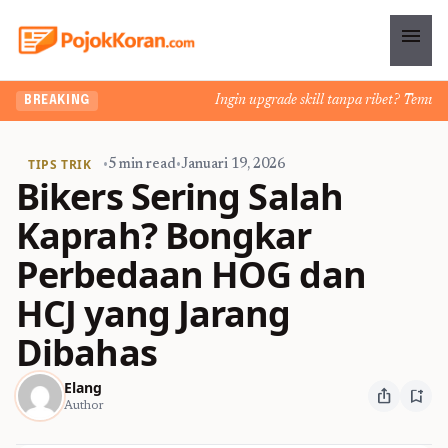
menu
Ingin upgrade skill tanpa ribet? Temukan ke
BREAKING
TIPS TRIK
•
5 min read
•
Januari 19, 2026
Bikers Sering Salah
Kaprah? Bongkar
Perbedaan HOG dan
HCJ yang Jarang
Dibahas
Elang
ios_share
bookmark_add
Author