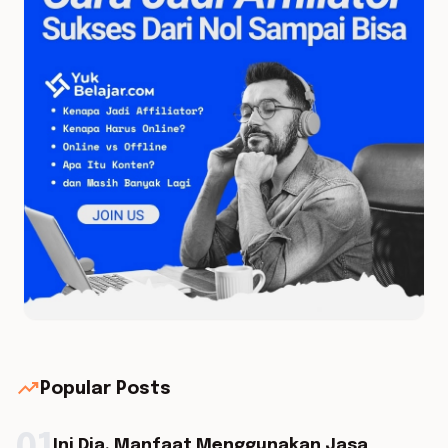
trending_up
Popular Posts
Ini Dia, Manfaat Menggunakan Jasa