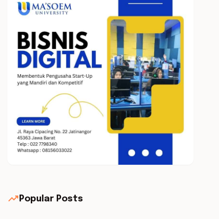
trending_up
Popular Posts