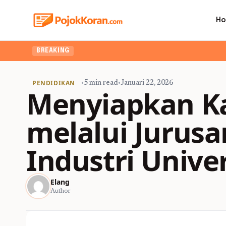
H
BREAKING
PENDIDIKAN
•
5 min read
•
Januari 22, 2026
Menyiapkan Ka
melalui Jurusa
Industri Univ
Elang
Author