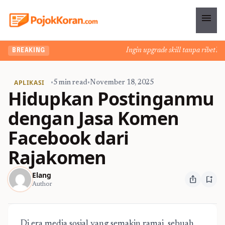
menu
Ingin upgrade skill tanpa ribet? Tem
BREAKING
APLIKASI
•
5 min read
•
November 18, 2025
Hidupkan Postinganmu
dengan Jasa Komen
Facebook dari
Rajakomen
Elang
ios_share
bookmark_add
Author
Di era media sosial yang semakin ramai, sebuah