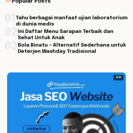
trending_up
Popular Posts
01
Tahu berbagai manfaat ujian laboratorium
di dunia medis
02
Ini Daftar Menu Sarapan Terbaik dan
Sehat Untuk Anak
03
Bola Binatu – Alternatif Sederhana untuk
Deterjen Washday Tradisional
AD