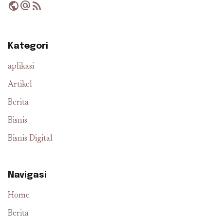
public
alternate_email
rss_feed
Kategori
aplikasi
Artikel
Berita
Bisnis
Bisnis Digital
Navigasi
Home
Berita