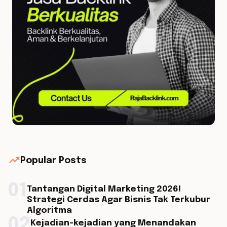
trending_up
Popular Posts
01
Tantangan Digital Marketing 2026!
Strategi Cerdas Agar Bisnis Tak Terkubur
Algoritma
02
Kejadian-kejadian yang Menandakan