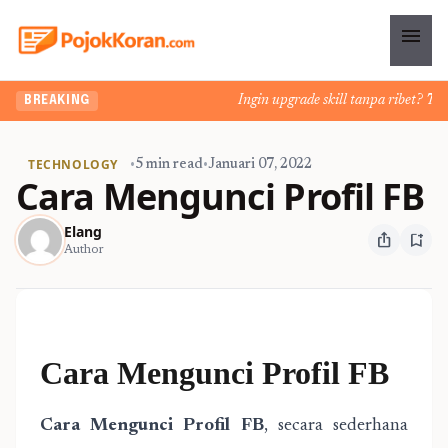
menu
Ingin upgrade skill tanpa ribet? Temuk
BREAKING
TECHNOLOGY
•
5 min read
•
Januari 07, 2022
Cara Mengunci Profil FB
Elang
ios_share
bookmark_add
Author
Cara Mengunci Profil FB
Cara Mengunci Profil FB
, secara sederhana