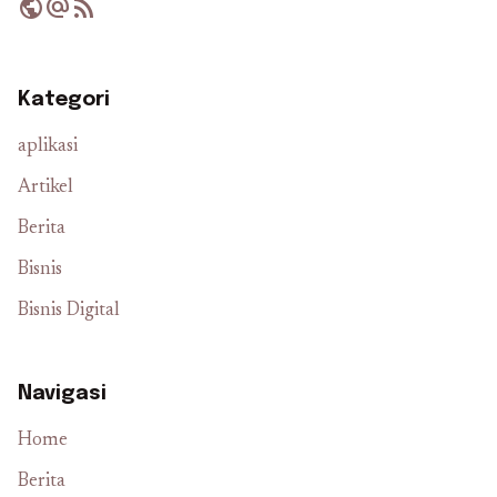
public
alternate_email
rss_feed
Kategori
aplikasi
Artikel
Berita
Bisnis
Bisnis Digital
Navigasi
Home
Berita