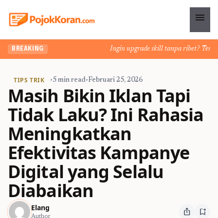
menu
Ingin upgrade skill tanpa ribet? Temukan 
BREAKING
TIPS TRIK
•
5 min read
•
Februari 25, 2026
Masih Bikin Iklan Tapi
Tidak Laku? Ini Rahasia
Meningkatkan
Efektivitas Kampanye
Digital yang Selalu
Diabaikan
Elang
ios_share
bookmark_add
Author