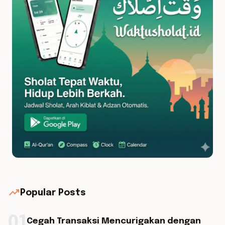
trending_up
Popular Posts
01
Cegah Transaksi Mencurigakan dengan