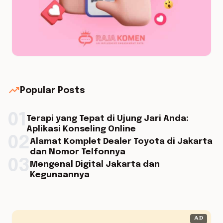
trending_up
Popular Posts
01
Terapi yang Tepat di Ujung Jari Anda:
Aplikasi Konseling Online
02
Alamat Komplet Dealer Toyota di Jakarta
dan Nomor Telfonnya
03
Mengenal Digital Jakarta dan
Kegunaannya
AD