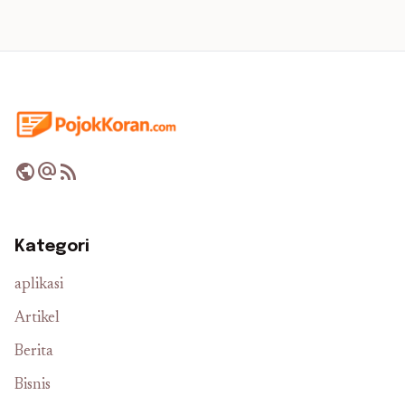
public
alternate_email
rss_feed
Kategori
aplikasi
Artikel
Berita
Bisnis