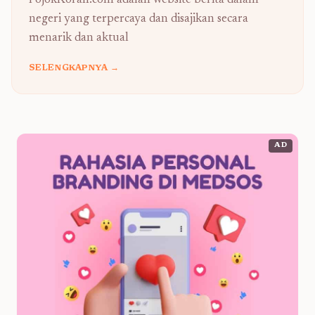
PojokKoran.com adalah website berita dalam
negeri yang terpercaya dan disajikan secara
menarik dan aktual
SELENGKAPNYA →
AD