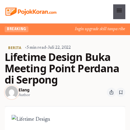
menu
Ingin upgrade skill tanpa ribet? T
BREAKING
BERITA
•
5 min read
•
Juli 22, 2022
Lifetime Design Buka
Meeting Point Perdana
di Serpong
Elang
ios_share
bookmark_add
Author