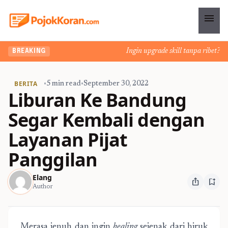
menu
Ingin upgrade skill tanpa ribet? Tem
BREAKING
BERITA
•
5 min read
•
September 30, 2022
Liburan Ke Bandung
Segar Kembali dengan
Layanan Pijat
Panggilan
Elang
ios_share
bookmark_add
Author
Merasa jenuh dan ingin
healing
sejenak dari hiruk