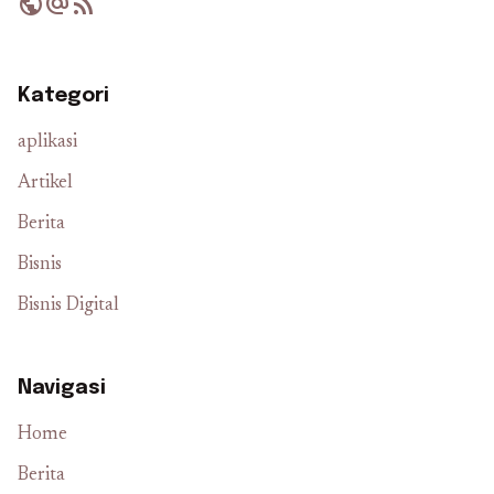
public
alternate_email
rss_feed
Kategori
aplikasi
Artikel
Berita
Bisnis
Bisnis Digital
Navigasi
Home
Berita