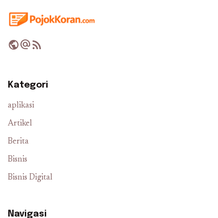
public
alternate_email
rss_feed
Kategori
aplikasi
Artikel
Berita
Bisnis
Bisnis Digital
Navigasi