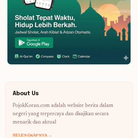
About Us
PojokKoran.com adalah website berita dalam
negeri yang terpercaya dan disajikan secara
menarik dan aktual
SELENGKAPNYA →