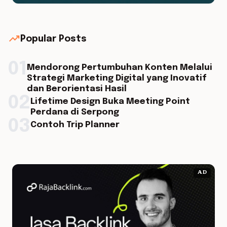
trending_up
Popular Posts
01
Mendorong Pertumbuhan Konten Melalui
Strategi Marketing Digital yang Inovatif
dan Berorientasi Hasil
02
Lifetime Design Buka Meeting Point
Perdana di Serpong
03
Contoh Trip Planner
AD