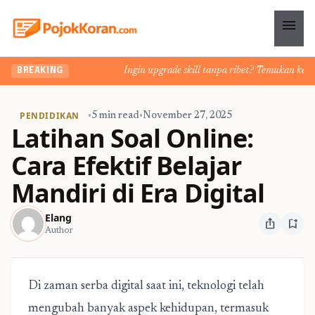
menu
Ingin upgrade skill tanpa ribet? Temukan kelas se
BREAKING
PENDIDIKAN
•
5 min read
•
November 27, 2025
Latihan Soal Online:
Cara Efektif Belajar
Mandiri di Era Digital
Elang
ios_share
bookmark_add
Author
Di zaman serba digital saat ini, teknologi telah
mengubah banyak aspek kehidupan, termasuk