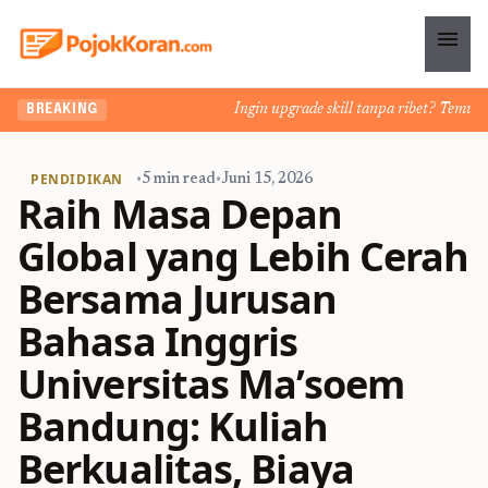
menu
Ingin upgrade skill tanpa ribet? Temukan kel
BREAKING
PENDIDIKAN
•
5 min read
•
Juni 15, 2026
Raih Masa Depan
Global yang Lebih Cerah
Bersama Jurusan
Bahasa Inggris
Universitas Ma’soem
Bandung: Kuliah
Berkualitas, Biaya