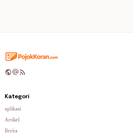
public
alternate_email
rss_feed
Kategori
aplikasi
Artikel
Berita