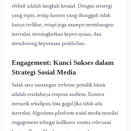
efektif adalah langkah krusial. Dengan strategi
yang tepat, setiap konten yang diunggah tidak
hanya terlihat, tetapi juga mampu membangun
interaksi, meningkatkan kepercayaan, dan
mendorong keputusan pembelian.
Engagement: Kunci Sukses dalam
Strategi Sosial Media
Salah satu tantangan terbesar pemilik bisnis
adalah rendahnya respons audiens. Konten
menarik sekalipun bisa gagal jika tidak ada
interaksi. Algoritma platform sosial media menilai
engagement sebagai indikator utama relevansi