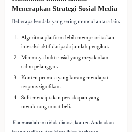
Menerapkan
Strategi Sosial Media
Beberapa kendala yang sering muncul antara lain:
Algoritma platform lebih memprioritaskan
interaksi aktif daripada jumlah pengikut.
Minimnya bukti sosial yang meyakinkan
calon pelanggan.
Konten promosi yang kurang mendapat
respons signifikan.
Sulit menciptakan percakapan yang
mendorong minat beli.
Jika masalah ini tidak diatasi, konten Anda akan