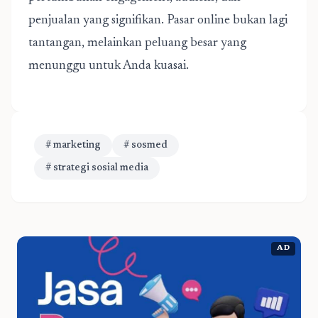
penjualan yang signifikan. Pasar online bukan lagi
tantangan, melainkan peluang besar yang
menunggu untuk Anda kuasai.
# marketing
# sosmed
# strategi sosial media
AD