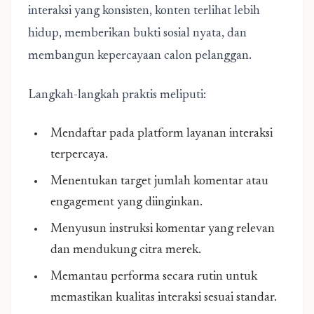
interaksi yang konsisten, konten terlihat lebih
hidup, memberikan bukti sosial nyata, dan
membangun kepercayaan calon pelanggan.
Langkah-langkah praktis meliputi:
Mendaftar pada platform layanan interaksi
terpercaya.
Menentukan target jumlah komentar atau
engagement yang diinginkan.
Menyusun instruksi komentar yang relevan
dan mendukung citra merek.
Memantau performa secara rutin untuk
memastikan kualitas interaksi sesuai standar.