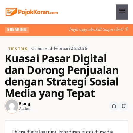
menu
Ingin upgrade skill tanpa ribet? Temuka
BREAKING
TIPS TRIK
•
5 min read
•
Februari 26, 2026
Kuasai Pasar Digital
dan Dorong Penjualan
dengan Strategi Sosial
Media yang Tepat
Elang
ios_share
bookmark_add
Author
Di era digital saat ini, kehadiran bisnis di media