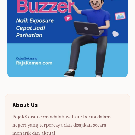
About Us
PojokKoran.com adalah website berita dalam
negeri yang terpercaya dan disajikan secara
menarik dan aktual