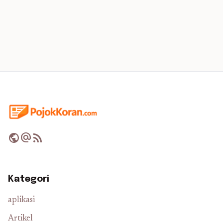
public
alternate_email
rss_feed
Kategori
aplikasi
Artikel