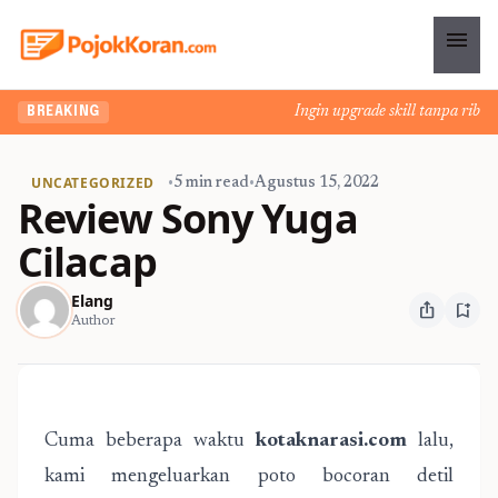
menu
Ingin upgrade skill tanpa ribet?
BREAKING
UNCATEGORIZED
•
5 min read
•
Agustus 15, 2022
Review Sony Yuga
Cilacap
Elang
ios_share
bookmark_add
Author
Cuma beberapa waktu
kotaknarasi.com
lalu,
kami mengeluarkan poto bocoran detil