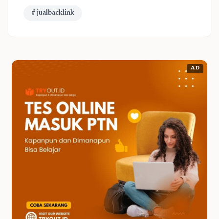
# jualbacklink
AD