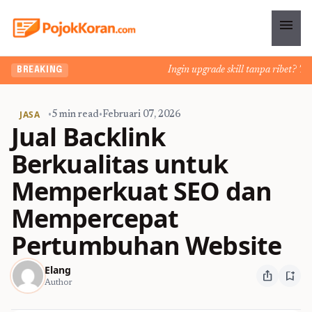
menu
Ingin upgrade skill tanpa ribet? Temuk
BREAKING
JASA
•
5 min read
•
Februari 07, 2026
Jual Backlink
Berkualitas untuk
Memperkuat SEO dan
Mempercepat
Pertumbuhan Website
Elang
ios_share
bookmark_add
Author