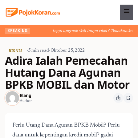
menu
Ingin upgrade skill tanpa ribet? Temukan kelas seru
BREAKING
BISNIS
•
5 min read
•
Oktober 25, 2022
Adira Ialah Pemecahan
Hutang Dana Agunan
BPKB MOBIL dan Motor
Elang
ios_share
bookmark_add
Author
Perlu Utang Dana Agunan BPKB Mobil? Perlu
dana untuk kepentingan kredit mobil?
gadai