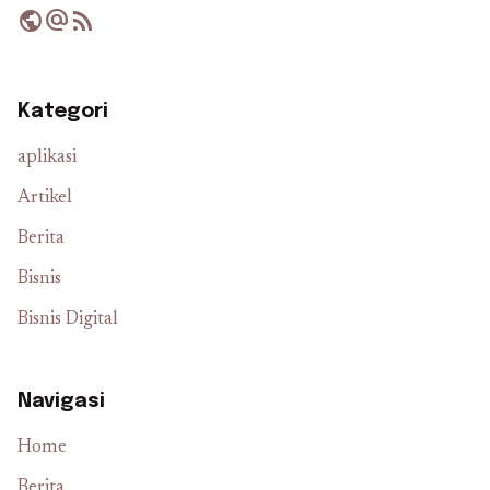
public
alternate_email
rss_feed
Kategori
aplikasi
Artikel
Berita
Bisnis
Bisnis Digital
Navigasi
Home
Berita