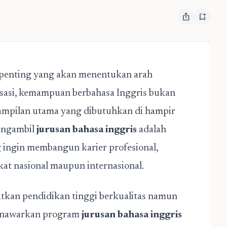
ios_share
bookmark_add
 penting yang akan menentukan arah
lisasi, kemampuan berbahasa Inggris bukan
erampilan utama yang dibutuhkan di hampir
mengambil
jurusan bahasa inggris
adalah
 ingin membangun karier profesional,
ngkat nasional maupun internasional.
tkan pendidikan tinggi berkualitas namun
menawarkan program
jurusan bahasa inggris