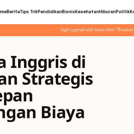
ome
Berita
Tips Trik
Pendidikan
Bisnis
Kesehatan
Hiburan
Politik
K
Ingin upgrade skill tanpa ribet? Temukan kelas seru dan ma
 Inggris di
an Strategis
epan
engan Biaya