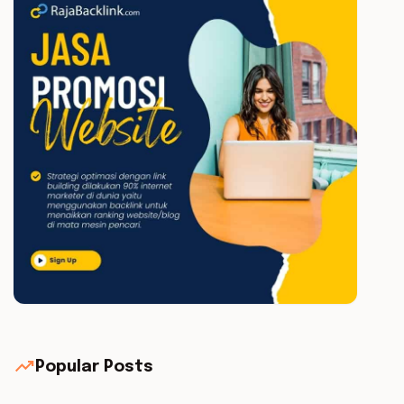
trending_up
Popular Posts