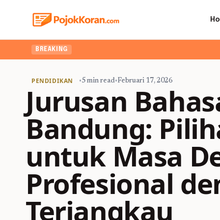
H
BREAKING
PENDIDIKAN
•
5 min read
•
Februari 17, 2026
Jurusan Bahasa
Bandung: Pilih
untuk Masa D
Profesional d
Terjangkau