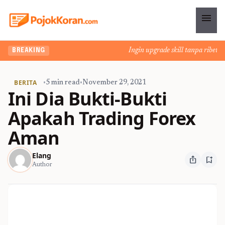
menu
Ingin upgrade skill tanpa ribet? Te
BREAKING
BERITA
•
5 min read
•
November 29, 2021
Ini Dia Bukti-Bukti
Apakah Trading Forex
Aman
Elang
ios_share
bookmark_add
Author