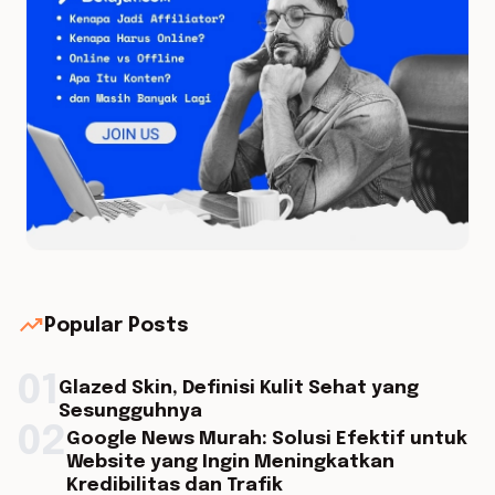
trending_up
Popular Posts
01
Glazed Skin, Definisi Kulit Sehat yang
Sesungguhnya
02
Google News Murah: Solusi Efektif untuk
Website yang Ingin Meningkatkan
Kredibilitas dan Trafik