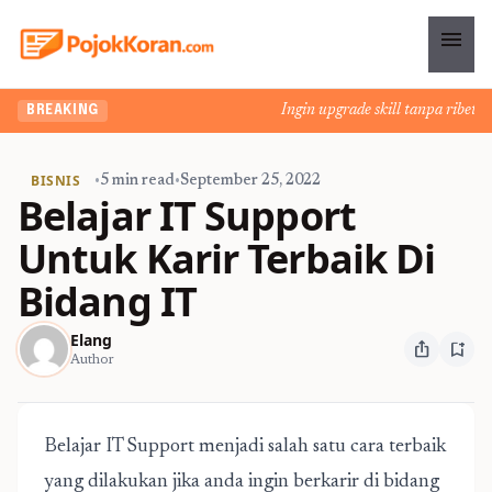
menu
Ingin upgrade skill tanpa ribet? Te
BREAKING
BISNIS
•
5 min read
•
September 25, 2022
Belajar IT Support
Untuk Karir Terbaik Di
Bidang IT
Elang
ios_share
bookmark_add
Author
Belajar IT Support menjadi salah satu cara terbaik
yang dilakukan jika anda ingin berkarir di bidang