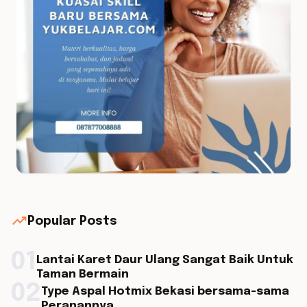
trending_up
Popular Posts
01
Lantai Karet Daur Ulang Sangat Baik Untuk
Taman Bermain
02
Type Aspal Hotmix Bekasi bersama-sama
Peranannya