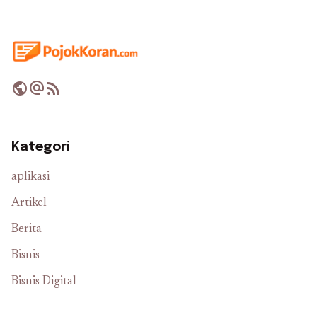
public
alternate_email
rss_feed
Kategori
aplikasi
Artikel
Berita
Bisnis
Bisnis Digital