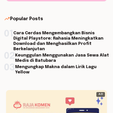
trending_up
Popular Posts
01
Cara Cerdas Mengembangkan Bisnis
Digital Playstore: Rahasia Meningkatkan
Download dan Menghasilkan Profit
Berkelanjutan
02
Keunggulan Menggunakan Jasa Sewa Alat
Medis di Batubara
03
Mengungkap Makna dalam Lirik Lagu
Yellow
AD