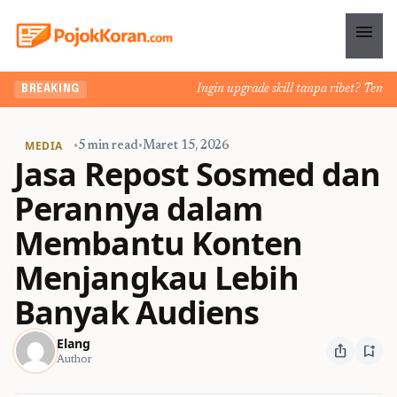
menu
Ingin upgrade skill tanpa ribet? Temukan 
BREAKING
MEDIA
•
5 min read
•
Maret 15, 2026
Jasa Repost Sosmed dan
Perannya dalam
Membantu Konten
Menjangkau Lebih
Banyak Audiens
Elang
ios_share
bookmark_add
Author