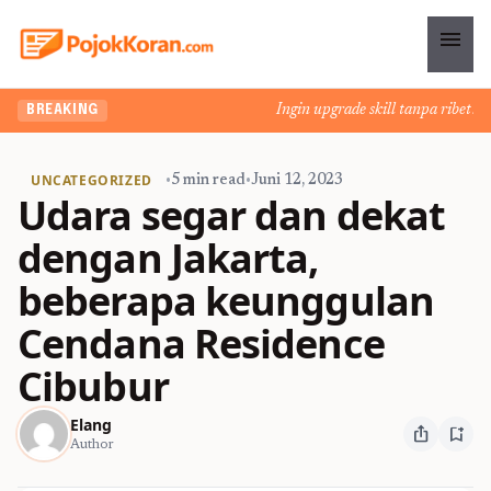
menu
Ingin upgrade skill tanpa ribet? Te
BREAKING
UNCATEGORIZED
•
5 min read
•
Juni 12, 2023
Udara segar dan dekat
dengan Jakarta,
beberapa keunggulan
Cendana Residence
Cibubur
Elang
ios_share
bookmark_add
Author