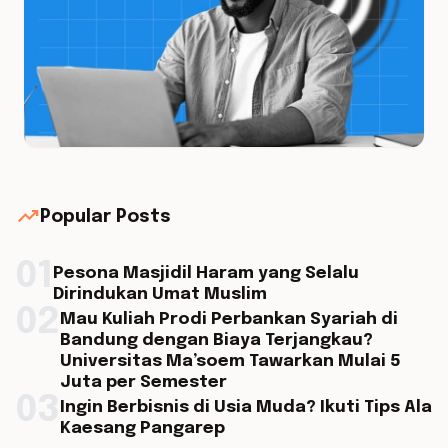
trending_up
Popular Posts
01
Pesona Masjidil Haram yang Selalu
Dirindukan Umat Muslim
02
Mau Kuliah Prodi Perbankan Syariah di
Bandung dengan Biaya Terjangkau?
Universitas Ma’soem Tawarkan Mulai 5
Juta per Semester
03
Ingin Berbisnis di Usia Muda? Ikuti Tips Ala
Kaesang Pangarep