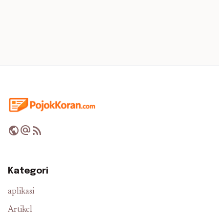
public
alternate_email
rss_feed
Kategori
aplikasi
Artikel