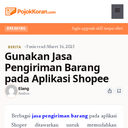
menu
Ingin upgrade skill tanpa ribet? Tem
BREAKING
BERITA
•
5 min read
•
Maret 16, 2023
Gunakan Jasa
Pengiriman Barang
pada Aplikasi Shopee
Elang
ios_share
bookmark_add
Author
Berbagai
jasa pengiriman barang
pada aplikasi
Shopee ditawarkan untuk memudahkan