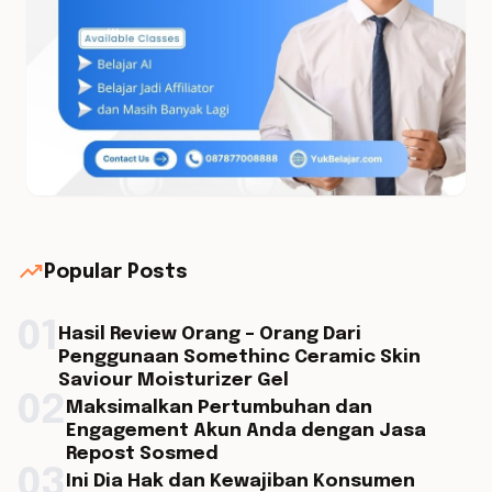
trending_up
Popular Posts
01
Hasil Review Orang – Orang Dari
Penggunaan Somethinc Ceramic Skin
Saviour Moisturizer Gel
02
Maksimalkan Pertumbuhan dan
Engagement Akun Anda dengan Jasa
Repost Sosmed
03
Ini Dia Hak dan Kewajiban Konsumen