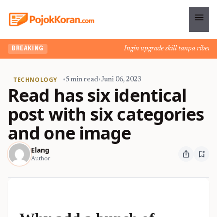
menu
Ingin upgrade skill tanpa ribet? T
BREAKING
TECHNOLOGY
•
5 min read
•
Juni 06, 2023
Read has six identical
post with six categories
and one image
Elang
ios_share
bookmark_add
Author