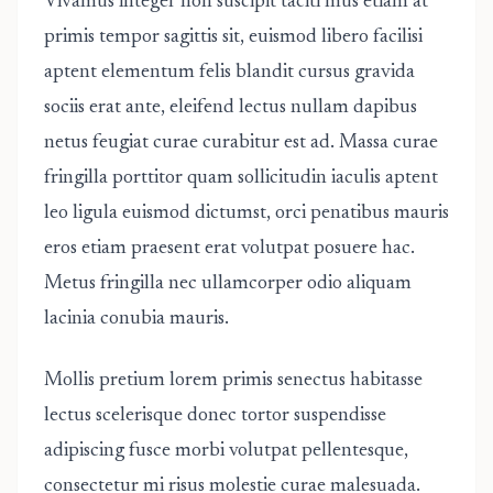
Vivamus integer non suscipit taciti mus etiam at
primis tempor sagittis sit, euismod libero facilisi
aptent elementum felis blandit cursus gravida
sociis erat ante, eleifend lectus nullam dapibus
netus feugiat curae curabitur est ad. Massa curae
fringilla porttitor quam sollicitudin iaculis aptent
leo ligula euismod dictumst, orci penatibus mauris
eros etiam praesent erat volutpat posuere hac.
Metus fringilla nec ullamcorper odio aliquam
lacinia conubia mauris.
Mollis pretium lorem primis senectus habitasse
lectus scelerisque donec tortor suspendisse
adipiscing fusce morbi volutpat pellentesque,
consectetur mi risus molestie curae malesuada.