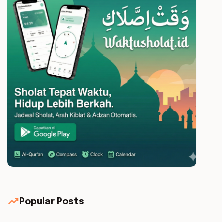
trending_up
Popular Posts