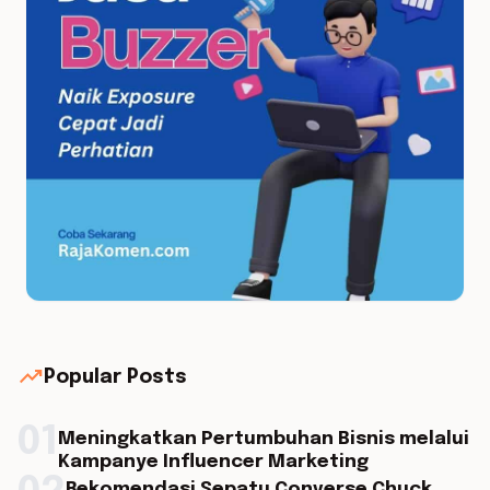
trending_up
Popular Posts
01
Meningkatkan Pertumbuhan Bisnis melalui
Kampanye Influencer Marketing
Rekomendasi Sepatu Converse Chuck