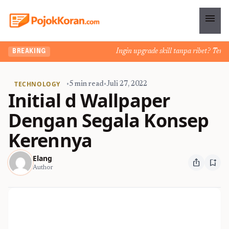
menu
Ingin upgrade skill tanpa ribet? Temukan
BREAKING
TECHNOLOGY
•
5 min read
•
Juli 27, 2022
Initial d Wallpaper
Dengan Segala Konsep
Kerennya
Elang
ios_share
bookmark_add
Author